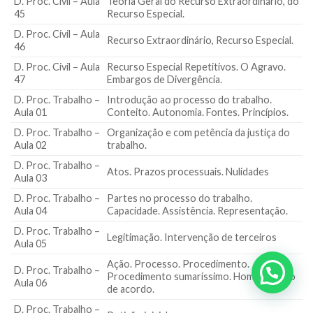
D. Proc. Civil – Aula
Teoria Geral do Recurso Extraordinário, do
45
Recurso Especial.
D. Proc. Civil – Aula
Recurso Extraordinário, Recurso Especial.
46
D. Proc. Civil – Aula
Recurso Especial Repetitivos. O Agravo.
47
Embargos de Divergência.
D. Proc. Trabalho –
Introdução ao processo do trabalho.
Aula 01
Conteito. Autonomia. Fontes. Princípios.
D. Proc. Trabalho –
Organização e com petência da justiça do
Aula 02
trabalho.
D. Proc. Trabalho –
Atos. Prazos processuais. Nulidades
Aula 03
D. Proc. Trabalho –
Partes no processo do trabalho.
Aula 04
Capacidade. Assistência. Representação.
D. Proc. Trabalho –
Legitimação. Intervenção de terceiros
Aula 05
Ação. Processo. Procedimento.
D. Proc. Trabalho –
Procedimento sumaríssimo. Homologação
Aula 06
de acordo.
D. Proc. Trabalho –