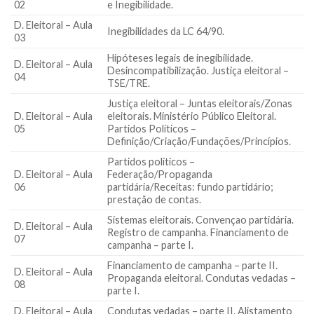
02
e Inegibilidade.
D. Eleitoral – Aula
Inegibilidades da LC 64/90.
03
Hipóteses legais de inegibilidade.
D. Eleitoral – Aula
Desincompatibilização. Justiça eleitoral –
04
TSE/TRE.
Justiça eleitoral – Juntas eleitorais/Zonas
D. Eleitoral – Aula
eleitorais. Ministério Público Eleitoral.
05
Partidos Políticos –
Definição/Criação/Fundações/Princípios.
Partidos políticos –
D. Eleitoral – Aula
Federação/Propaganda
06
partidária/Receitas: fundo partidário;
prestação de contas.
Sistemas eleitorais. Convençao partidária.
D. Eleitoral – Aula
Registro de campanha. Financiamento de
07
campanha – parte I.
Financiamento de campanha – parte II.
D. Eleitoral – Aula
Propaganda eleitoral. Condutas vedadas –
08
parte I.
D. Eleitoral – Aula
Condutas vedadas – parte II. Alistamento