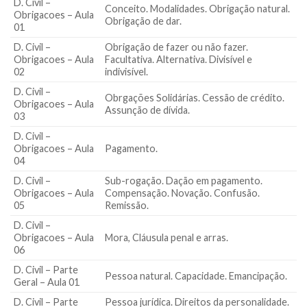
D. Civil –
Conceito. Modalidades. Obrigação natural.
Obrigacoes – Aula
Obrigação de dar.
01
D. Civil –
Obrigação de fazer ou não fazer.
Obrigacoes – Aula
Facultativa. Alternativa. Divisível e
02
indivisível.
D. Civil –
Obrgações Solidárias. Cessão de crédito.
Obrigacoes – Aula
Assunção de dívida.
03
D. Civil –
Obrigacoes – Aula
Pagamento.
04
D. Civil –
Sub-rogação. Dação em pagamento.
Obrigacoes – Aula
Compensação. Novação. Confusão.
05
Remissão.
D. Civil –
Obrigacoes – Aula
Mora, Cláusula penal e arras.
06
D. Civil – Parte
Pessoa natural. Capacidade. Emancipação.
Geral – Aula 01
D. Civil – Parte
Pessoa jurídica. Direitos da personalidade.