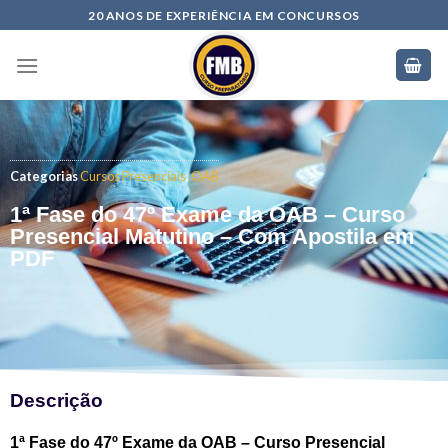
20 ANOS DE EXPERIÊNCIA EM CONCURSOS
Categorias
Cursos Presenciais
,
OAB
1ª Fase do 47º Exame da OAB – Curso
Presencial Matutino – Com Apostila em
PDF
Descrição
1ª Fase do 47º Exame da OAB – Curso Presencial