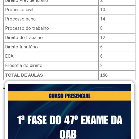
Direito Previdenciário
2
Processo civil
10
Processo penal
14
Processo do trabalho
8
Direito do trabalho
12
Direito tributário
6
ECA
6
Filosofia do direito
2
TOTAL DE AULAS
158
*Grade sujeita à alterações