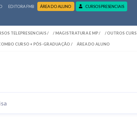
RO
EDITORA FMB
ÁREA DO ALUNO
CURSOS PRESENCIAIS
RSOS TELEPRESENCIAIS /
/ MAGISTRATURA E MP /
/ OUTROS CURS
 COMBO CURSO + PÓS-GRADUAÇÃO /
ÁREA DO ALUNO
eral