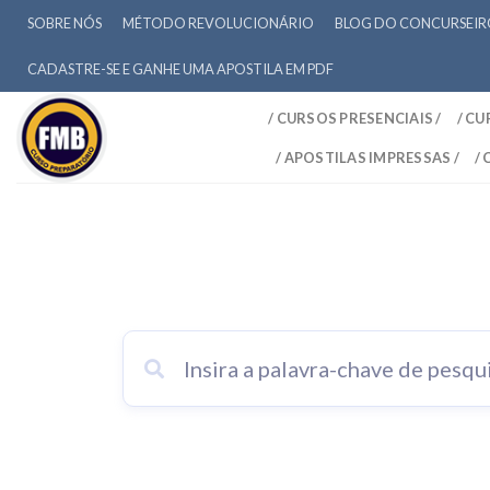
SOBRE NÓS
MÉTODO REVOLUCIONÁRIO
BLOG DO CONCURSEI
CADASTRE-SE E GANHE UMA APOSTILA EM PDF
/ CURSOS PRESENCIAIS /
/ CU
/ APOSTILAS IMPRESSAS /
/
Tag: Cursinho delegado fed