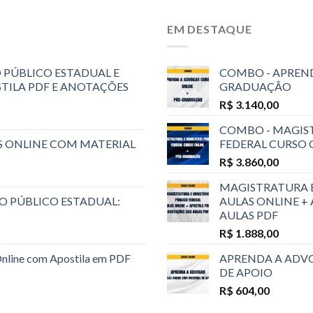
EM DESTAQUE
 PÚBLICO ESTADUAL E
COMBO - APREND
STILA PDF E ANOTAÇÕES
GRADUAÇÃO
R$
3.140,00
COMBO - MAGIST
S ONLINE COM MATERIAL
FEDERAL CURSO
R$
3.860,00
MAGISTRATURA E
O PÚBLICO ESTADUAL:
AULAS ONLINE +
AULAS PDF
R$
1.888,00
Online com Apostila em PDF
APRENDA A ADVO
DE APOIO
R$
604,00