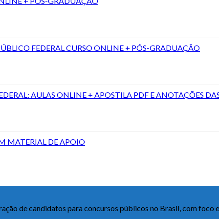
NLINE + PÓS-GRADUAÇÃO
PÚBLICO FEDERAL CURSO ONLINE + PÓS-GRADUAÇÃO
DERAL: AULAS ONLINE + APOSTILA PDF E ANOTAÇÕES DA
M MATERIAL DE APOIO
ração de candidatos para concursos públicos no Brasil, com foco 