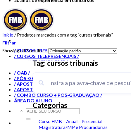
20 anos de experiência em concursos
Início
/
Produtos marcados com a tag “cursos tribunais”
Filtrar
Showing all 2 results
/ CURSOS PRESENCIAIS /
/ CURSOS TELEPRESENCIAIS /
/ MAGISTRATURA E MP /
Tag: cursos tribunais
/ OUTROS CURSOS /
/ OAB /
/ PÓS-GRADUAÇÃO /
/ APOSTILAS /
/ APOSTILAS IMPRESSAS /
/ COMBO CURSO + PÓS-GRADUAÇÃO /
ÁREA DO ALUNO
Categorias
Curso FMB – Anual – Presencial –
Magistratura/MP e Procuradorias