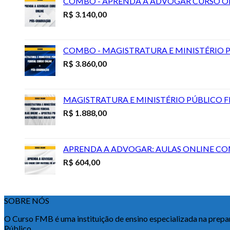
COMBO - APRENDA A ADVOGAR CURSO O
R$
3.140,00
COMBO - MAGISTRATURA E MINISTÉRIO 
R$
3.860,00
MAGISTRATURA E MINISTÉRIO PÚBLICO FE
R$
1.888,00
APRENDA A ADVOGAR: AULAS ONLINE CO
R$
604,00
SOBRE NÓS
O Curso FMB é uma instituição de ensino especializada na prepa
Público.