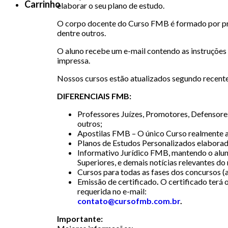
Carrinho
elaborar o seu plano de estudo.
O corpo docente do Curso FMB é formado por pr
dentre outros.
O aluno recebe um e-mail contendo as instruções
impressa.
Nossos cursos estão atualizados segundo recentes
DIFERENCIAIS FMB:
Professores Juízes, Promotores, Defensores
outros;
Apostilas FMB – O único Curso realmente ap
Planos de Estudos Personalizados elaborad
Informativo Jurídico FMB, mantendo o aluno
Superiores, e demais notícias relevantes do
Cursos para todas as fases dos concursos (a
Emissão de certificado
.
O certificado terá 
requerida no e-mail:
contato@cursofmb.com.br
.
Importante: