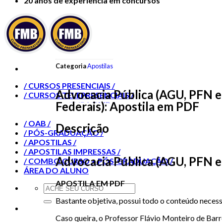
20 anos de experiência em concursos
Categoria
Apostilas
/ CURSOS PRESENCIAIS /
Advocacia Pública (AGU, PFN e
/ CURSOS TELEPRESENCIAIS /
Federais): Apostila em PDF
/ MAGISTRATURA E MP /
/ OUTROS CURSOS /
/ OAB /
Descrição
/ PÓS-GRADUAÇÃO /
/ APOSTILAS /
/ APOSTILAS IMPRESSAS /
Advocacia Pública (AGU, PFN e
/ COMBO CURSO + PÓS-GRADUAÇÃO /
ÁREA DO ALUNO
APOSTILA EM PDF
Bastante objetiva, possui todo o conteúdo necess
Caso queira, o Professor Flávio Monteiro de Bar