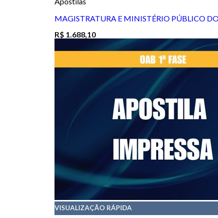
Apostilas
MAGISTRATURA E MINISTÉRIO PÚBLICO DO
R$
1.688,10
VISUALIZAÇÃO RÁPIDA