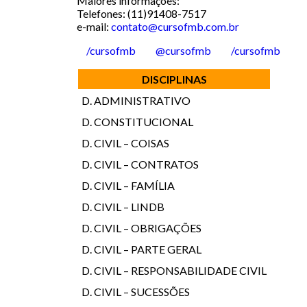
Maiores informações:
Telefones: (11)91408-7517
e-mail:
contato@cursofmb.com.br
/cursofmb
@cursofmb
/cursofmb
DISCIPLINAS
D. ADMINISTRATIVO
D. CONSTITUCIONAL
D. CIVIL – COISAS
D. CIVIL – CONTRATOS
D. CIVIL – FAMÍLIA
D. CIVIL – LINDB
D. CIVIL – OBRIGAÇÕES
D. CIVIL – PARTE GERAL
D. CIVIL – RESPONSABILIDADE CIVIL
D. CIVIL – SUCESSÕES