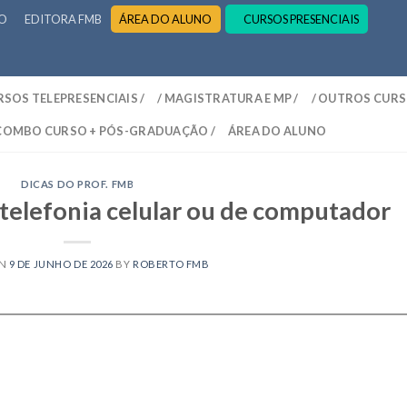
RO
EDITORA FMB
ÁREA DO ALUNO
CURSOS PRESENCIAIS
RSOS TELEPRESENCIAIS /
/ MAGISTRATURA E MP /
/ OUTROS CURS
 COMBO CURSO + PÓS-GRADUAÇÃO /
ÁREA DO ALUNO
DICAS DO PROF. FMB
 telefonia celular ou de computador
ON
9 DE JUNHO DE 2026
BY
ROBERTO FMB