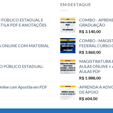
EM DESTAQUE
 PÚBLICO ESTADUAL E
COMBO - APREND
STILA PDF E ANOTAÇÕES
GRADUAÇÃO
R$
3.140,00
COMBO - MAGIST
S ONLINE COM MATERIAL
FEDERAL CURSO
R$
3.860,00
MAGISTRATURA E
O PÚBLICO ESTADUAL:
AULAS ONLINE +
AULAS PDF
R$
1.888,00
Online com Apostila em PDF
APRENDA A ADVO
DE APOIO
R$
604,00